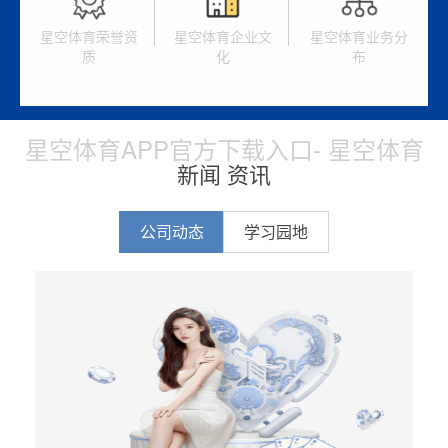
星空体育荣誉资
星空体育企业文
星空体育业务分
质
化
布
星空体育APP官方下载入口- 星空体育
新闻
资讯
公司动态
学习园地