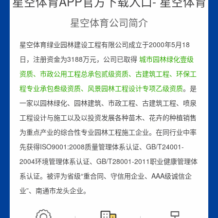
星空体育APP官方下载入口- 星空体育
星空体育公司简介
星空体育绿业园林建设工程有限公司成立于2000年5月18
日，注册资金为3188万元，公司已取得
城市园林绿化壹级
资质、市政公用工程总承包贰级资质、古建筑工程、环保工
程专业承包叁级资质、风景园林工程设计专项乙级资质
。是
一家以园林绿化、园林建筑、市政工程、古建筑工程、喷泉
工程设计与施工以及以投资发展各种苗木、花卉的种植销售
为重点产业的综合性专业园林工程施工企业。在同行业中率
先获得ISO9001:2008质量管理体系认证、GB/T24001-
2004环境管理体系认证、GB/T28001-2011职业健康管理体
系认证。被评为省级“重合同、守信用企业、AAA级诚信企
业”、南通市龙头企业。